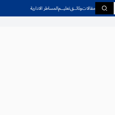
مقالات
وثائــق
تعليــم
المساطر الادارية