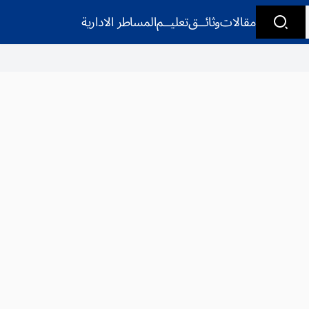
مقالات
وثائــق
تعليــم
المساطر الادارية