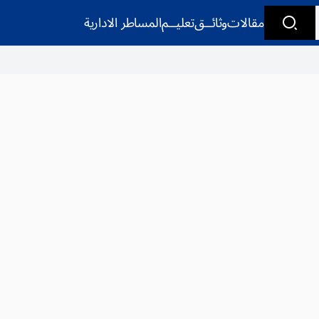
مقالات
وثائــق
تعليــم
المساطر الادارية