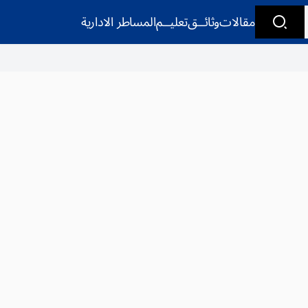
مقالات
وثائــق
تعليــم
المساطر الادارية