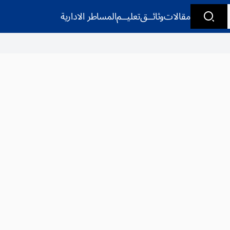
مقالات
وثائــق
تعليــم
المساطر الادارية