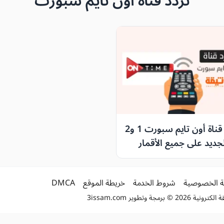
تردد قناة أون تايم سبورت
تردد قناة أون تايم سبورت 1 و2
 الجديد على جميع الأقمار
اعية (النايل سات والعرب
)
 الخصوصية
شروط الخدمة
خريطة الموقع
DMCA
2 © برمجة وتطوير
3issam.com