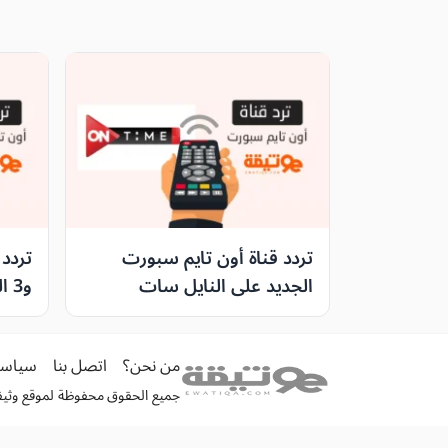
تردد قناة أون تايم سبورت
الجديد على النايل سات
و3
والعرب سات لمتابعة مباريات
الصن
الدوري المصري مجانًا
سات
من نحن؟
اتصل بنا
سياسة
جميع الحقوق محفوظة لموقع وثيقة الكترونية 026