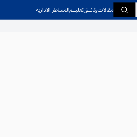
مقالات
وثائــق
تعليــم
المساطر الادارية