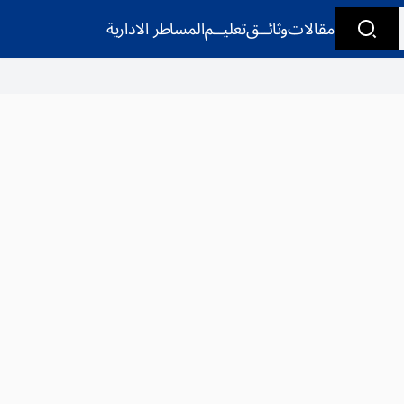
مقالات
وثائــق
تعليــم
المساطر الادارية