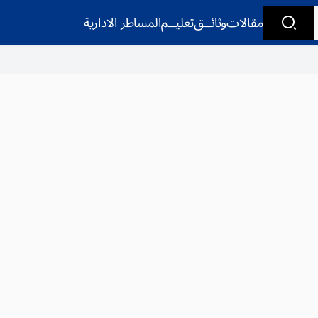
مقالات
وثائــق
تعليــم
المساطر الادارية