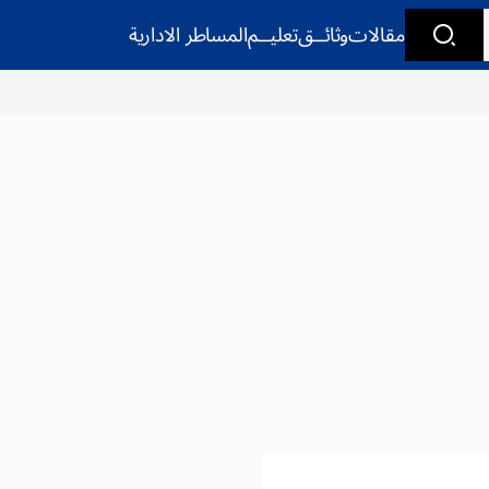
مقالات
وثائــق
تعليــم
المساطر الادارية