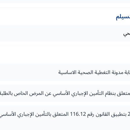
تسيلم
صحي
المرسوم رقم 2.15.657 بتطبيق القانون رقم 116.12 المتعلق بالتأم