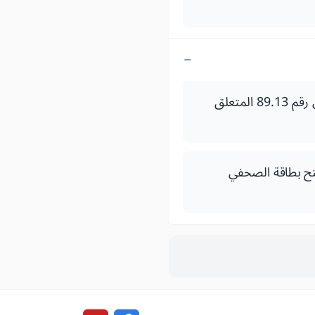
ظهير شريف رقم 1.16.51 صادر في 19 من رجب 1437 ( 27 أبريل 2016) بتنفيذ القانون رقم 89.13 المتعلق
1 مارس 2019) بتحديد كيفيات منح بطاقة الصحفي