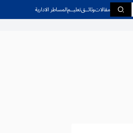
مقالات
وثائــق
تعليــم
المساطر الادارية