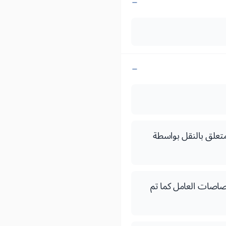
رقم 1.63.260 الصادر في 24 جمادى الثانية 1383 (12 نوفمبر 1963) المتعلق بالنقل بواسطة
 صفر 1397 (15 فبراير 1977) المتعلق باختصاصات العامل كما تم