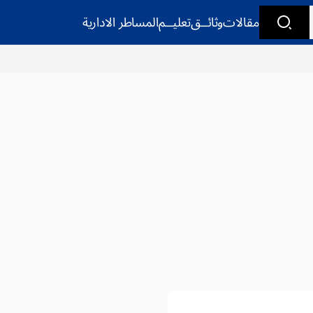
مقالات
وثائــق
تعليــم
المساطر الادارية