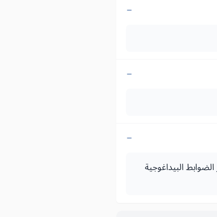
طر رقم 2088.14 بالمصادقة على دفتر الضوابط البيداغوجية