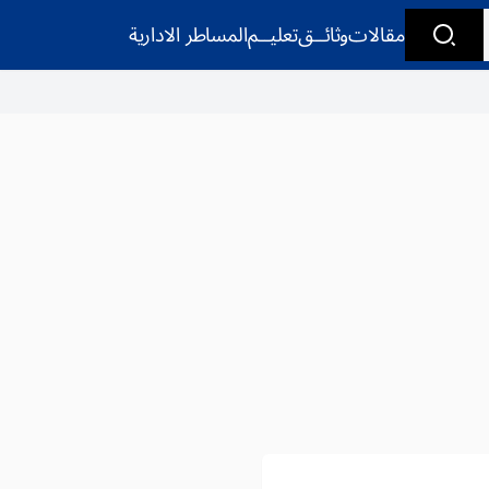
مقالات
وثائــق
تعليــم
المساطر الادارية