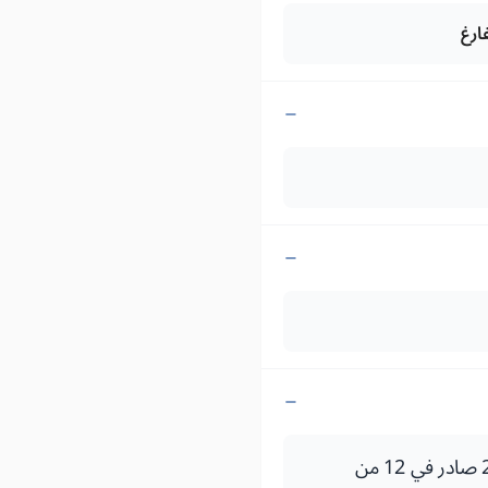
قرار للوزير المنتدب لدى وزير التجهيز والنقل واللوجيستيك المكلف بالنقل رقم 2253.14 صادر في 12 من