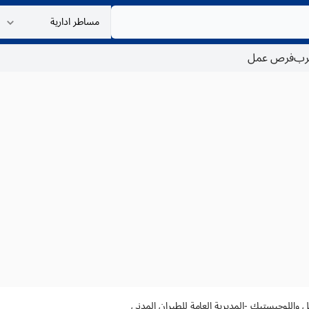
غرب
فرص عمل
قل واللوجيستيك -المديرية العامة للطيران المدني