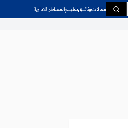
مقالات
وثائــق
تعليــم
المساطر الادارية