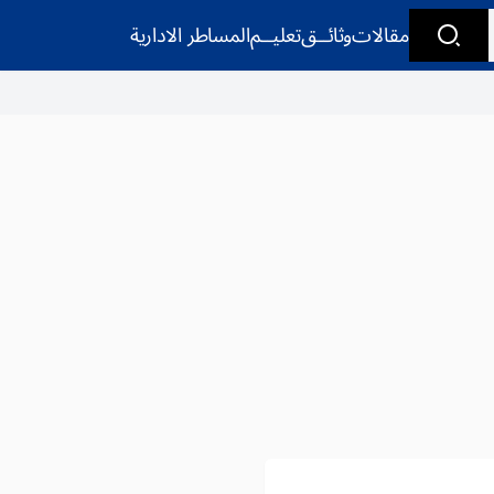
مقالات
وثائــق
تعليــم
المساطر الادارية