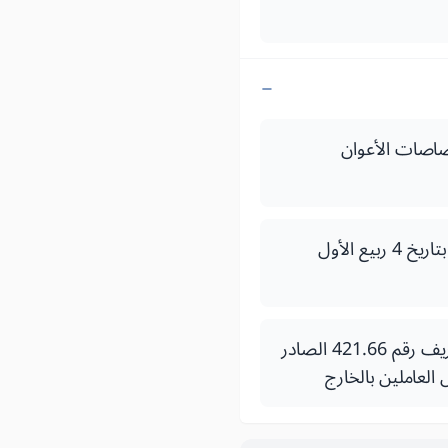
13 (20 أكتوبر 1969) المتعلق باختصاصات الأعوان
الظهير الشريف رقم 250-58-1 بتاريخ 21 صفر 1378 بسن قانون الجنسية المغربية (ج-ر بتاريخ 4 ربيع الأول
المرسوم رقم 2.66.646 بتاريخ 21 ذي القعدة 1389 (29 يناير 1970) بتطبيق الظهير الشريف رقم 421.66 الصادر