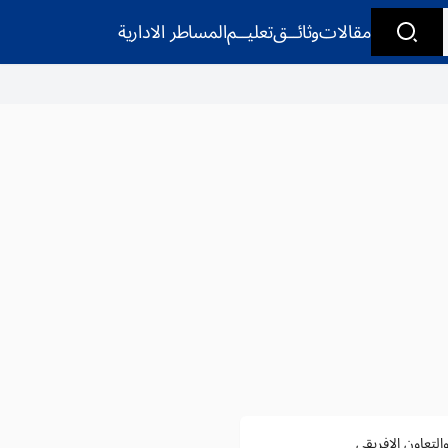
مقالات
وثائــق
تعليــم
المساطر الادارية
التعاون الإفريقي