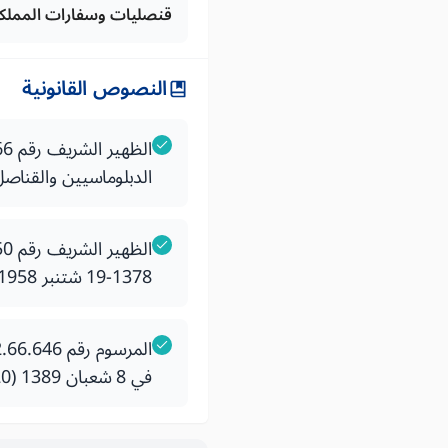
قنصليات وسفارات المملك
النصوص القانونية
الدبلوماسيين والقناصل 
1378-19 شتنبر 1958) كما تم تغييره وتتميمه بتاريخ 23 مارس 2007
في 8 شعبان 1389 (20 أكتوبر 1969) يتعلق باختصاصات الأعوان الدبلوماسيين والقناصل العاملين بالخارج