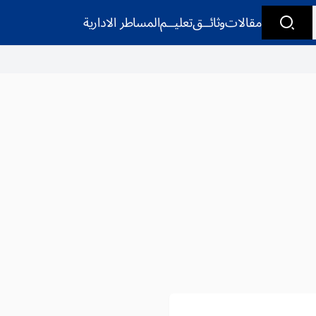
مقالات
وثائــق
تعليــم
المساطر الادارية