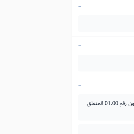
الظهير الشريف رقم 1.00.199 صادر في 15 من صفر 1421 (19 ماي 2000) بتنفيذ القانون رقم 01.00 المتعلق