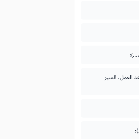
..)؛
د العمل، السير
؛