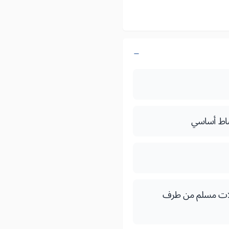
شاط أساسي
 درهم) وفق الملحق 1 من دفتر التحملات مسلم من طرف