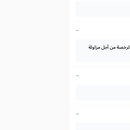
 على السفن (طلب أولي)15.000 درهم تسليم الرخصة من أجل مزاولة