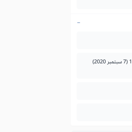
قرار لوزير التجهيز والنقل واللوجيستيك والماء رقم 2745.20 صادر في 18 من محرم 1442 (7 سبتمبر 2020)