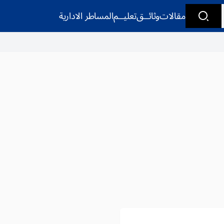
مقالات
وثائــق
تعليــم
المساطر الادارية