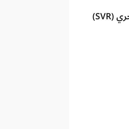
رخصة مزاولة مهنة المؤتمن على السفينة و/أو وكيل بحري (SVR)