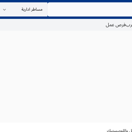
غرب
فرص عمل
قل واللوجيستيك