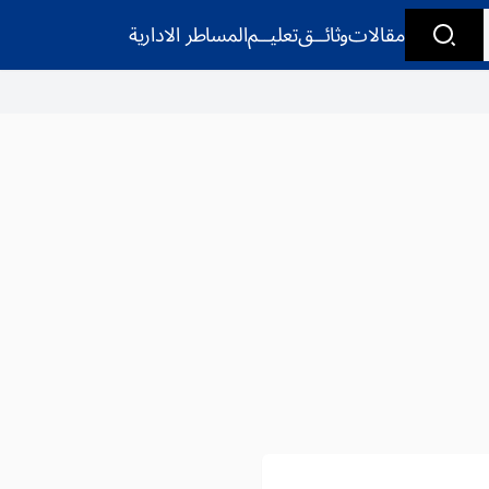
مقالات
وثائــق
تعليــم
المساطر الادارية