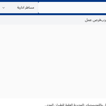
غرب
فرص عمل
قل واللوجيستيك -المديرية العامة للطيران المدني