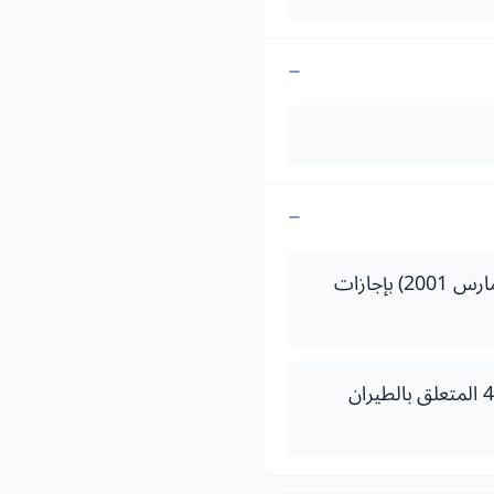
قرار لوزير النقل والملاحة البحرية التجارية رقم 01ـ456 صادر في 5 ذي الحجة 1421 (01 مارس 2001) بإجازات
ظهير شريف رقم 1.16.61 صادر في 17 شعبان (24 ماي 2016) بتنفيذ القانون رقم 13ـ40 المتعلق بالطيران