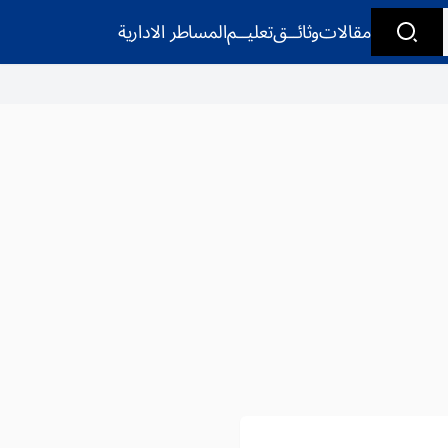
مقالات
وثائــق
تعليــم
المساطر الادارية