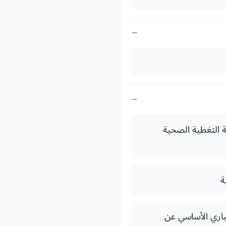
2002 بتنفيذ القانون رقم 00 - 65 بمثابة مدونة التغطية الصحية
 التأمين الإجباري الأساسي عن