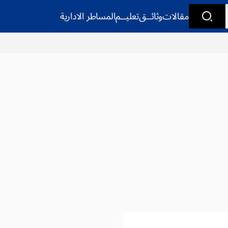
مقالات
وثائــق
تعليــم
المساطر الادارية