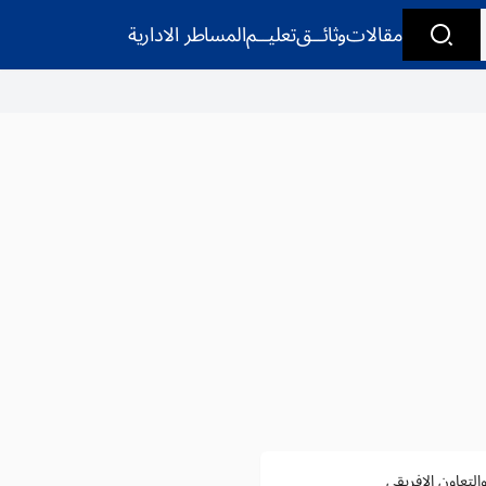
مقالات
وثائــق
تعليــم
المساطر الادارية
التعاون الإفريقي