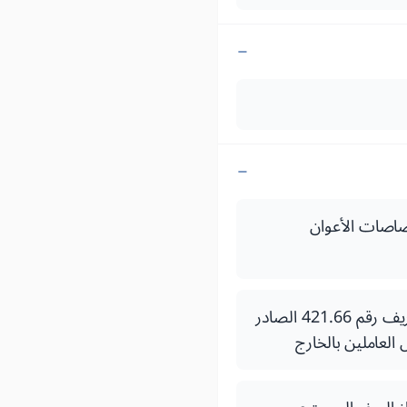
13 (20 أكتوبر 1969) المتعلق باختصاصات الأعوان
المرسوم رقم 2.66.646 بتاريخ 21 ذي القعدة 1389 (29 يناير 1970) بتطبيق الظهير الشريف رقم 421.66 الصادر