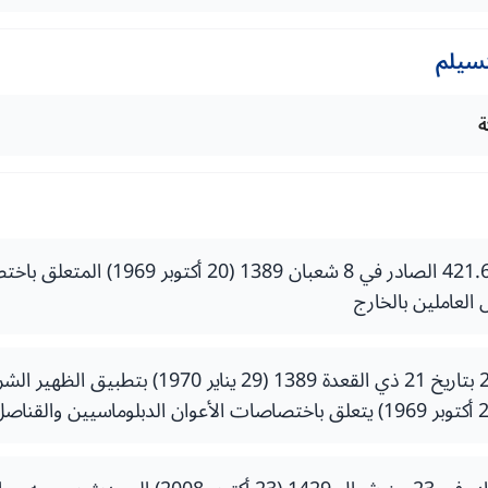
تسيلم
ة
الظهير الشريف رقم 421.66 الصادر في 8 شعبان 89
العاملين بالخارج