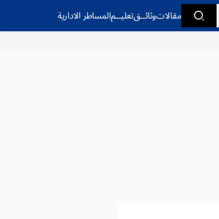
مقالات
وثائــق
تعليــم
المساطر الادارية