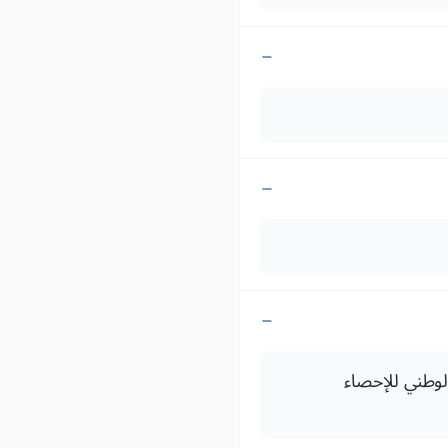
II  ماي 2011) يتعلق بالمعهد الوطني للإحصاء