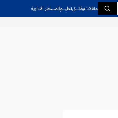
مقالات
وثائــق
تعليــم
المساطر الادارية