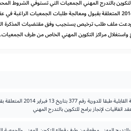
وين بالتدرج المهني الجمعيات التي تستوفي الشروط المحددة 
رقم 377 بتاريخ 13 فبراير 2014 المتعلقة بقبول ومعالجة طلبات الجمعيات الراغب
المحضر المعد من لجنة القابلية طبقا للد
د اتفاقيات لإنجاز برامج للتكوين بالتدرج المهني
ن بالتدرج المهني موقعة من طرف قطاع التكوين المهني والجمعية ال