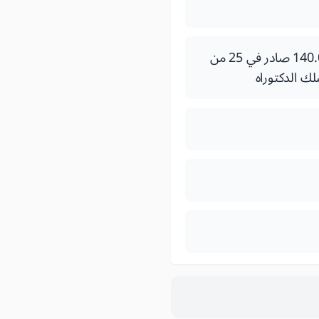
-قرار لوزير التربية الوطنية والتعليـم العـالـي وتكـويـن الأطـر والبحث العلمــــــي رقــم 140.09 صادر في 25 من