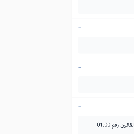
- الظهير الشريف رقم 1.00.199 صادر في 15 من صفر 1421 (19 ماي 2000) بتنفيذ القانون رقم 01.00