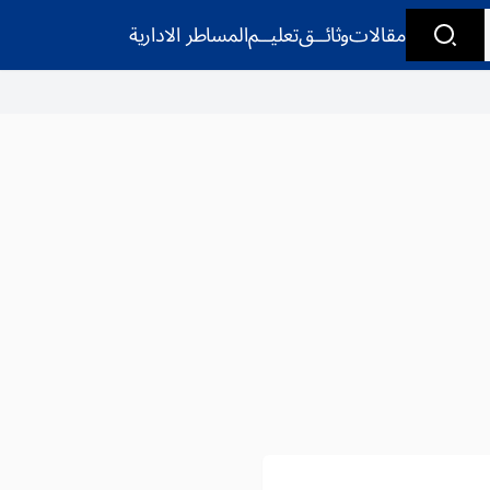
مقالات
وثائــق
تعليــم
المساطر الادارية