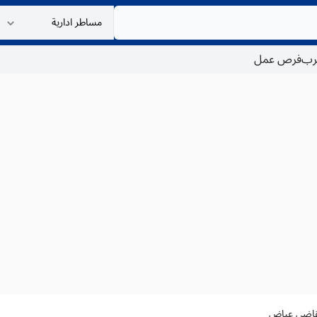
غرب
فرص عمل
لقاضي عياض