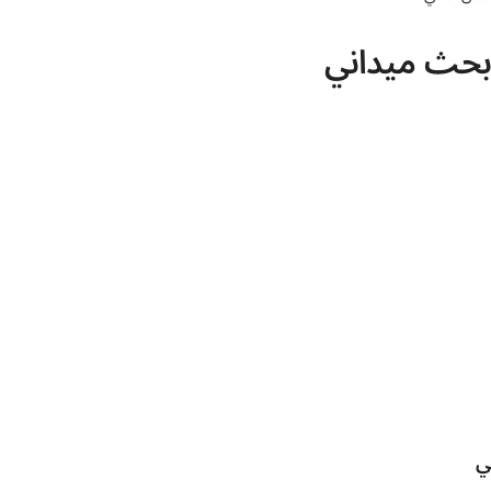
 بحث ميداني
ي