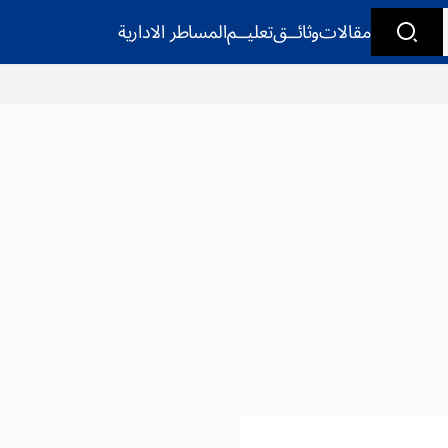
مقالات
وثائــق
تعليــم
المساطر الادارية