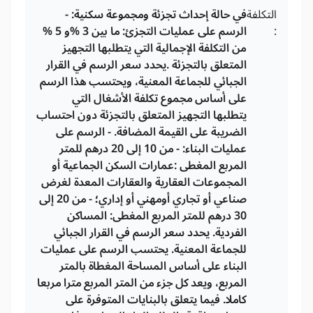
التكلفة
في حالة إحداث تجزئة ومجموعة سكنية: -
:
الرسم على عمليات التجزئ: ما بين 3 %و 5 %
من التكلفة الإجمالية التي يتطلبها التجهيز
المتعلق بالتجزئة .يحدد سعر الرسم في القرار
الجبائي للجماعة المعنية، ويحتسب هذا الرسم
على أساس مجموع تكلفة الأشغال التي
يتطلبها التجهيز المتعلق بالتجزئة دون احتساب
الضريبة على القيمة المضافة. - الرسم على
عمليات البناء: - من 10 إلى 20 درهم للمتر
المربع المغطى :عمارات السكن الجماعية أو
المجموعات العقارية والعقارات المعدة لغرض
صناعي أو تجاري أومهني أو إداري؛ - من 20 إلى
30 درهم للمتر المربع المغطى: المساكن
الفردية. يحدد سعر الرسم في القرار الجبائي
للجماعة المعنية. يحتسب الرسم على عمليات
البناء على أساس المساحة المغطاة بالمتر
المربع، ويعد كل جزء من المتر المربع مترا مربعا
كاملا. فيما يتعلق بالبنايات المتوفرة على