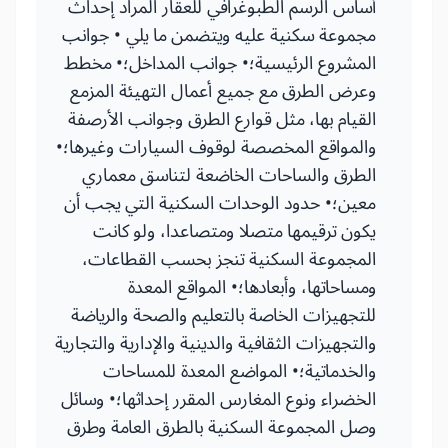
أساس الرسم الطبوغرافي للعقار المراد إحداث
مجموعة سكنية عليه ويتضمن ما يلي • جوانب
المشروع الرئيسية؛• جوانب المداخل؛• مخطط
وعرض الطرق مع جميع أعمال التهيئة المزمع
القيام بها، مثل قوارع الطرق وجوانب الأرصفة
والمواقع المخصصة لوقوف السيارات وغيرها؛•
الطرق والساحات الخاضعة لتناسق معماري
معين؛• حدود الوحدات السكنية التي يجب أن
يكون ترقيمها متصلا ومتصاعدا، ولو كانت
المجموعة السكنية تنجز بحسب القطاعات،
ومساحاتها، وأبعادها؛• المواقع المعدة
للتجهيزات الخاصة بالتعليم والصحة والرياضة
والتجهيزات الثقافية والدينية والإدارية والتجارية
والخدماتية؛• المواضع المعدة للمساحات
الخضراء ونوع المغارس المقرر إحداثها؛• وسائل
وصل المجموعة السكنية بالطرق العامة وطرق