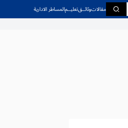
مقالات
وثائــق
تعليــم
المساطر الادارية