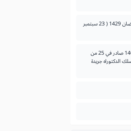
قرار لوزير التعليم العالي والبحث العلمي وتكوين الأطر رقم 1371.07 صادر في 22 من رمضان 1429 ( 23 سبتمبر
قرار لوزير التربية الوطنية والتعليـم العـالـي وتكـويـن الأطـر والبحث العلمــــــي رقــم14009 صادر في 25 من
ينات سلك الدكتوراه جريدة