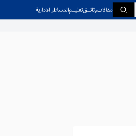
مقالات
وثائــق
تعليــم
المساطر الادارية