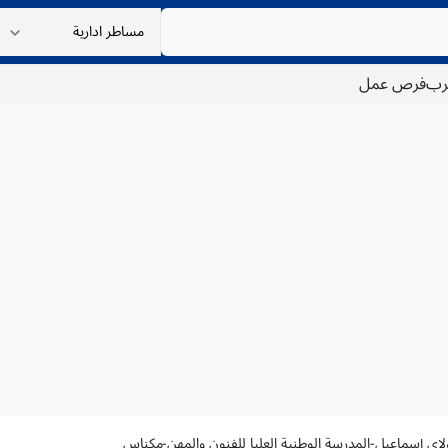
غرب
فرص عمل
لاي إسماعيل-المدرسة الوطنية العليا للفنون والمهن-مكناس