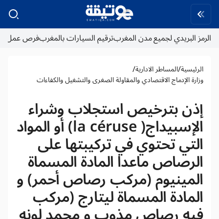
الرمز البريدي لجميع مدن المغرب
ترقيم السيارات بالمغرب
فرص عمل
/
/
الرئيسية
المساطر الادارية
وزارة الإدماج الاقتصادي والمقاولة الصغرى والتشغيل والكفاءات
إذن بترخيص استجلاب وشراء
الإسبيداج( la céruse) أو المواد
التي تحتوي في تركيبتها على
الرصاص ماعدا المادة المسماة
المينيوم (مركب رصاص أحمر) و
المادة المسماة ليتارج (مركب
فيه رصاص مذوب و مجمد لونه