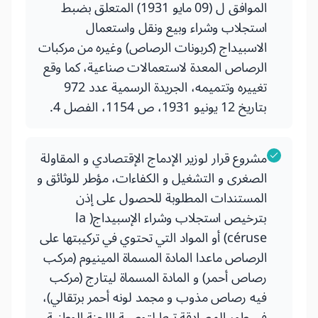
الموافق ل (09 مايو 1931) المتعلق بضبط
استجلاب وشراء وبيع ونقل واستعمال
الاسبيداج (كربونات الرصاص) وغيره من مركبات
الرصاص المعدة لاستعمالات صناعية، كما وقع
تغييره وتتميمه، الجريدة الرسمية عدد 972
بتاريخ 12 يونيو 1931، ص 1154، الفصل 4.
مشروع قرار لوزير الإدماج الإقتصادي و المقاولة
الصغرى و التشغيل و الكفاءات، مؤطر للوثائق و
المستندات المطلوبة للحصول على إذن
بترخيص استجلاب وشراء الإسبيداج( la
céruse) أو المواد التي تحتوي في تركيبتها على
الرصاص ماعدا المادة المسماة المينيوم (مركب
رصاص أحمر) و المادة المسماة ليتارج (مركب
فيه رصاص مذوب و مجمد لونه أحمر برتقالي)،
في طور المصادقة تبعا لتوصية اللجنة الوطنية