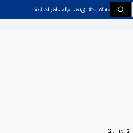
مقالات
وثائــق
تعليــم
المساطر الادارية