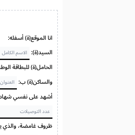
انا الموقع(ة) أسفله:
السيد(ة):
الحامل(ة) للبطاقة الوط
والساكن(ة) ب:
أشهد على نفسي شهادة ا
ظروف غامضة، والذي يحم