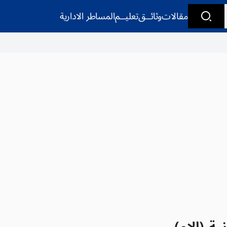
مقالات
وثائــق
تعليــم
المساطر الادارية