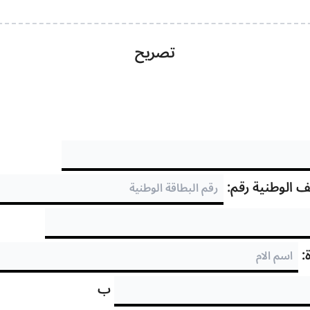
تصريح
يف الوطنية رقم:
:
ب