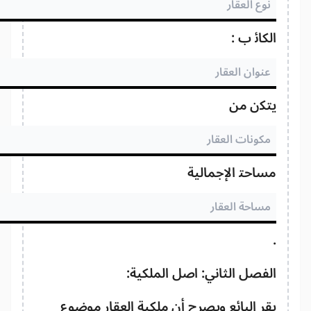
كائن ب :
تكون من
احته الإجمالية
فصل الثاني: اصل الملكية:
ر البائع ويصرح أن ملكية العقار موضوع