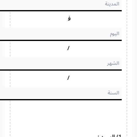
في
/
/