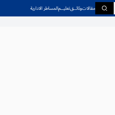
مقالات
وثائــق
تعليــم
المساطر الادارية