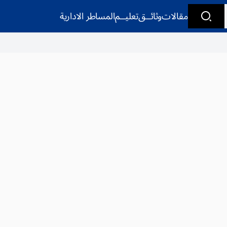
مقالات
وثائــق
تعليــم
المساطر الادارية