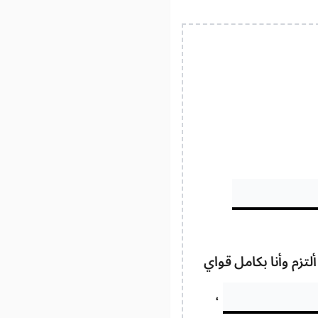
تزم وأنا بكامل قواي
،