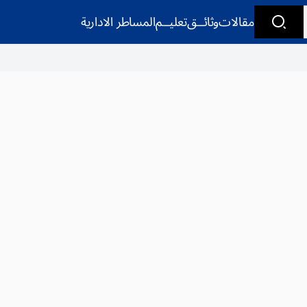
مقالات
وثائــق
تعليــم
المساطر الادارية