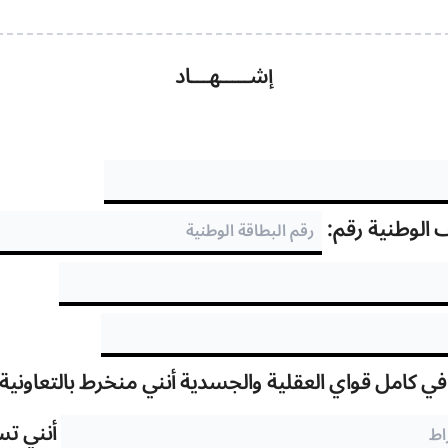
إشـــــهـــاد
ف الوطنية رقم:
ي كامل قواي العقلية والجسدية أنني منخرط بالتعاوني
أنني ت