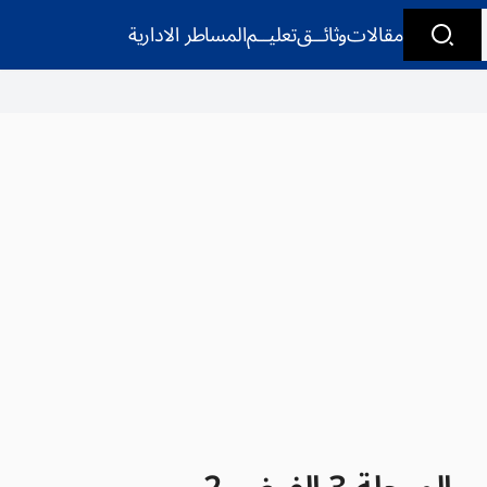
مقالات
وثائــق
تعليــم
المساطر الادارية