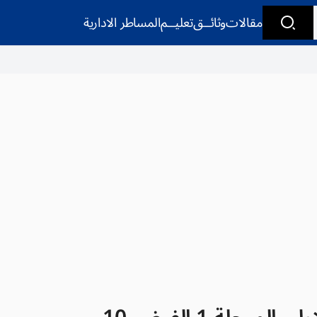
مقالات
وثائــق
تعليــم
المساطر الادارية