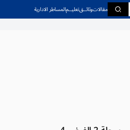
مقالات
وثائــق
تعليــم
المساطر الادارية