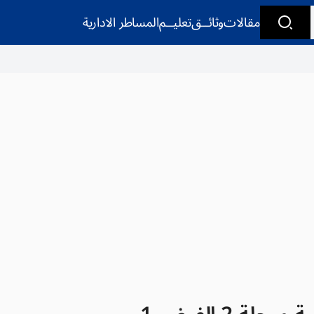
مقالات
وثائــق
تعليــم
المساطر الادارية