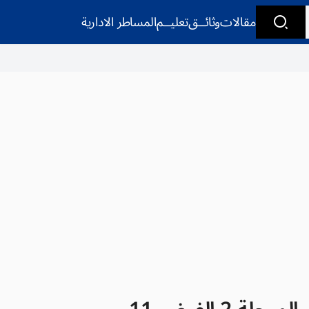
مقالات
وثائــق
تعليــم
المساطر الادارية