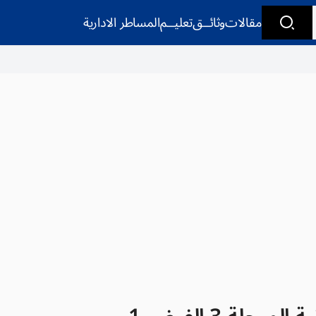
مقالات
وثائــق
تعليــم
المساطر الادارية