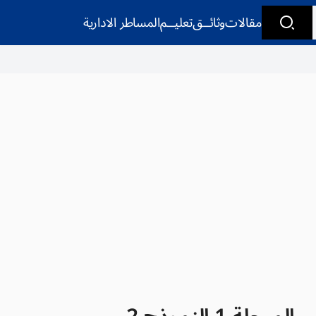
مقالات
وثائــق
تعليــم
المساطر الادارية