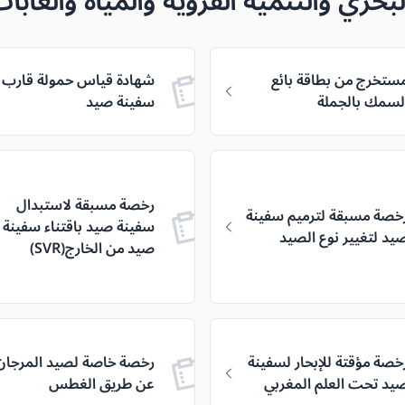
لبحري والتنمية القروية والمياه والغا
ستخرج من بطاقة بائع
شهادة قياس حمولة قارب أ
لسمك بالجملة
سفينة صيد
رخصة مسبقة لاستبدال
خصة مسبقة لترميم سفينة
سفينة صيد باقتناء سفينة
يد لتغيير نوع الصيد
صيد من الخارج(SVR)
خصة مؤقتة للإبحار لسفينة
رخصة خاصة لصيد المرجان
يد تحت العلم المغربي
عن طريق الغطس