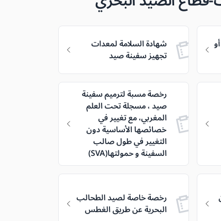
بات-قطاع الصيد البحري
و
شهادة السلامة لمعدات
تجهيز سفينة صيد
رخصة مسبة لترميم سفينة
صيد ، مسجلة تحت العلم
المغربي، مع تغيير في
خصائصها الأساسية دون
التغيير في طول صالب
السفينة و حمولتها(SVA)
رخصة خاصة لصيد الطحالب
البحرية عن طريق الغطس