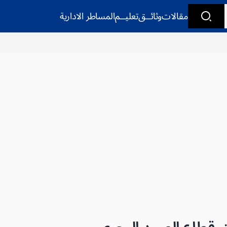
مقالات
وثائــق
تعليــم
المساطر الادارية