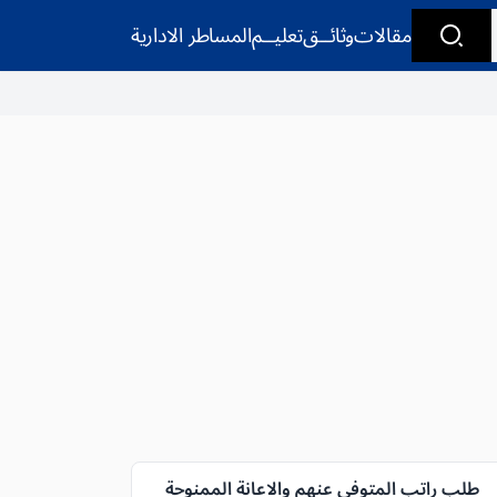
مقالات
وثائــق
تعليــم
المساطر الادارية
طلب راتب المتوفى عنهم والاعانة الممنوحة