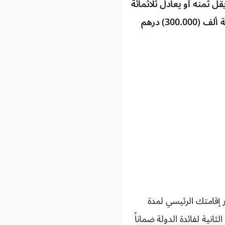
هم من أجل اقتناء سكن يقل ثمنه أو يعادل ثلاثمائة
ألف (300.000) درهم؛ سبعون ألف (70.000 درهم من أجل اقتناء سكن يفوق ثمنه ثلاثمائة ألف (300.000) درهم
 إقامتك الرئيسي لمدة
الثانية لفائدة الدولة ضماناً