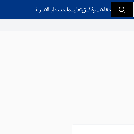
مقالات
وثائــق
تعليــم
المساطر الادارية