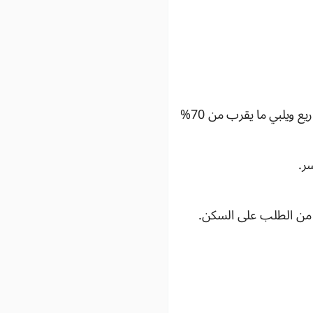
تغطية الاحتياجات السكنية لفئتين اجتماعيتين، مما سيعزز بشكل كبير الاندماج في المشاريع ويلبي ما يقرب من 70%
ر.
ع من الطلب على السكن.