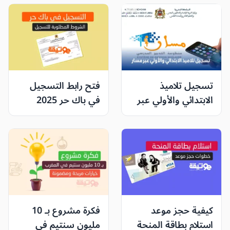
تسجيل تلاميذ
فتح رابط التسجيل
الابتدائي والأولي عبر
في باك حر 2025
مسار: دليل شامل
المغرب عبر
وخطوات مفصلة
men.gov.ma وأهم
الشروط المطلوبة
للتسجيل
كيفية حجز موعد
فكرة مشروع بـ 10
استلام بطاقة المنحة
مليون سنتيم في