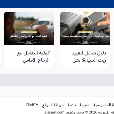
دليل شامل لتغيير
كيفية التعامل مع
زيت السيارة: متى
الزجاج الأمامي
ولماذا وكيف تفحصه
المتشقق: الحلول
بنفسك؟
المثالية وأفضل وقت
للإصلاح أو الاستبدال
 الخصوصية
شروط الخدمة
خريطة الموقع
DMCA
2 © برمجة وتطوير
3issam.com