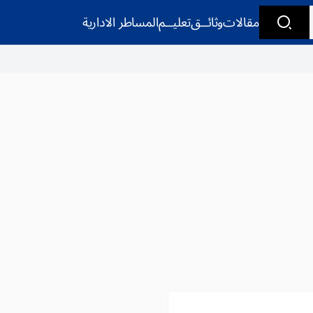
مقالات
وثائــق
تعليــم
المساطر الادارية