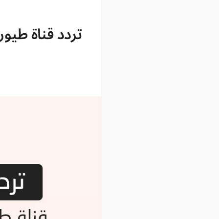
تردد قناة طي