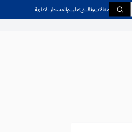
مقالات
وثائــق
تعليــم
المساطر الادارية